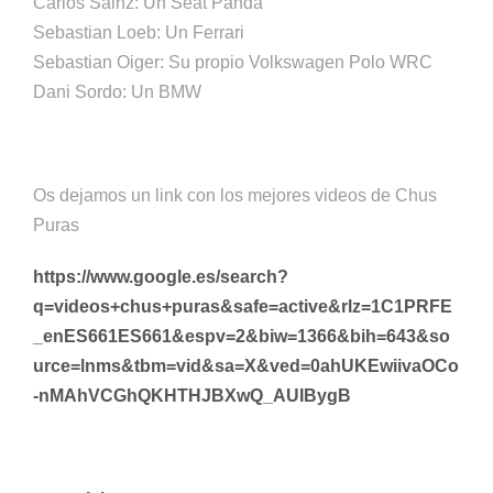
Carlos Sainz: Un Seat Panda
Sebastian Loeb: Un Ferrari
Sebastian Oiger: Su propio Volkswagen Polo WRC
Dani Sordo: Un BMW
Os dejamos un link con los mejores videos de Chus
Puras
https://www.google.es/search?
q=videos+chus+puras&safe=active&rlz=1C1PRFE
_enES661ES661&espv=2&biw=1366&bih=643&so
urce=lnms&tbm=vid&sa=X&ved=0ahUKEwiivaOCo
-nMAhVCGhQKHTHJBXwQ_AUIBygB