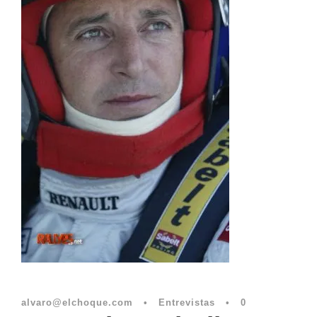
alvaro@elchoque.com
•
Entrevistas
•
0