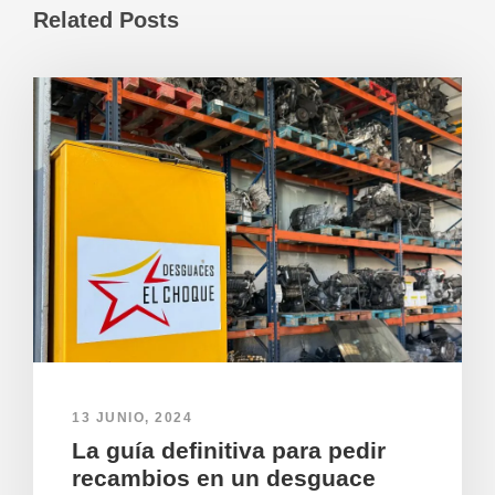
a
v
Related Posts
)
a
)
13 JUNIO, 2024
La guía definitiva para pedir
recambios en un desguace