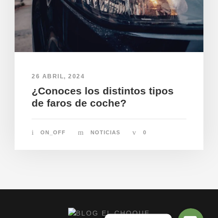
26 ABRIL, 2024
¿Conoces los distintos tipos
de faros de coche?
ON_OFF
NOTICIAS
0
¡Llámanos!
¡Escríbenos!