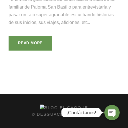
familiar de Paloma San Basilio para entrevistarla y
pasar un rato super agradable escuchando historias
de sus inicios, sus viajes, aficiones, etc..
READ MORE
¡Llámanos!
¡Escríbenos!
¡Contáctanos!
© DESGUACES EL CHOQUE