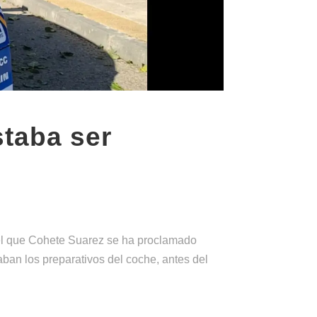
staba ser
 el que Cohete Suarez se ha proclamado
ban los preparativos del coche, antes del