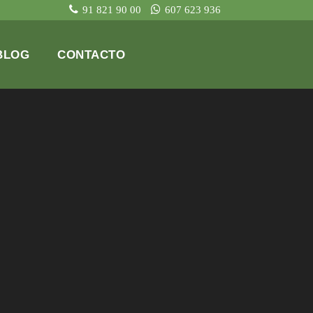
91 821 90 00
607 623 936
BLOG
CONTACTO