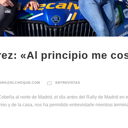
ez: «Al principio me co
ARO@ELCHOQUE.COM
ENTREVISTAS
obeña al norte de Madrid, el día antes del Rally de Madrid en
y de la casa, nos ha permitido entrevistarle mientras termina